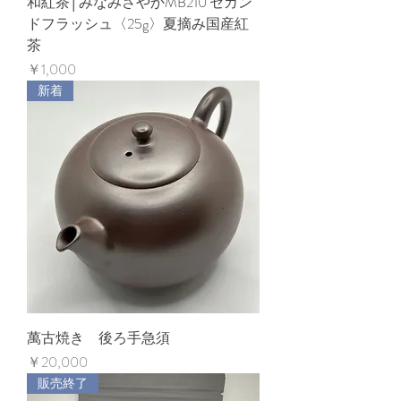
和紅茶│みなみさやかMB210 セカン
ドフラッシュ〈25g〉夏摘み国産紅
茶
価格
￥1,000
新着
萬古焼き 後ろ手急須
価格
￥20,000
販売終了