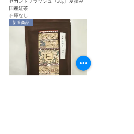
セカンドフラッシュ〈20g〉夏摘み
国産紅茶
在庫なし
新着商品
和紅茶│ゆめすみか MB214 セカンド
フラッシュ〈25g〉夏摘み国産紅茶
価格
￥1,000
2026年新茶