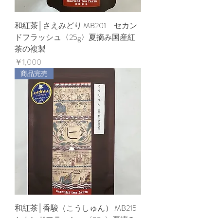
和紅茶│さえみどり MB201 セカン
ドフラッシュ〈25g〉夏摘み国産紅
茶の複製
価格
￥1,000
商品完売
和紅茶│香駿（こうしゅん） MB215