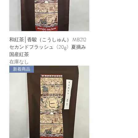
和紅茶│香駿（こうしゅん） MB212
セカンドフラッシュ〈20g〉夏摘み
国産紅茶
在庫なし
新着商品